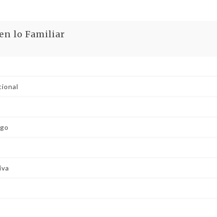
n lo Familiar
cional
zgo
iva